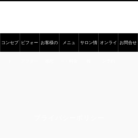
コンセプ
ビフォー
お客様の
メニュ
サロン情
オンライ
お問合せ
ト
アフター
感想
ー・料金
報
ン予約
プライバシーポリシー